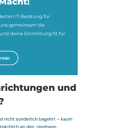
 Macht!
erten IT-Beratung für
s uns gemeinsam die
nd deine Einrichtung fit für
.
rmin
nrichtungen und
?
and nicht sonderlich begehrt – kaum
tsächlich an den niedrigen