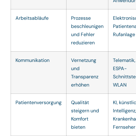
Anwendu
Arbeitsabläufe
Prozesse
Elektroni
beschleunigen
Patientena
und Fehler
Rufanlage
reduzieren
Kommunikation
Vernetzung
Telematik,
und
ESPA-
Transparenz
Schnittstel
erhöhen
WLAN
Patientenversorgung
Qualität
KI, künstli
steigern und
Intelligenz
Komfort
Krankenh
bieten
Fernseher