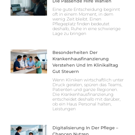
Die Passende Hilfe Wählen
Eine gute Entscheidung beginnt
oft in einem Moment, in dem
wenig Zeit bleibt. Einen
Pflegeplatz finden bedeutet
deshalb, Ruhe in eine schwierige
Lage zu bringen
Besonderheiten Der
Krankenhausfinanzierung
Verstehen Und Im Klinikalltag
Gut Steuern
Wenn Kliniken wirtschaftlich unter
Druck geraten, spüren das Teams,
Patienten und ganze Regionen.
Die Krankenhausfinanzierung
entscheidet deshalb mit darüber,
ob ein Haus Personal halten,
Leistungen
Digitalisierung In Der Pflege –
Chancen Nutzen